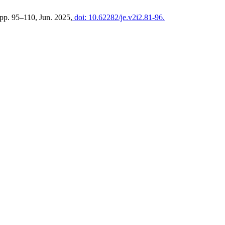
, pp. 95–110, Jun. 2025,
doi: 10.62282/je.v2i2.81-96.