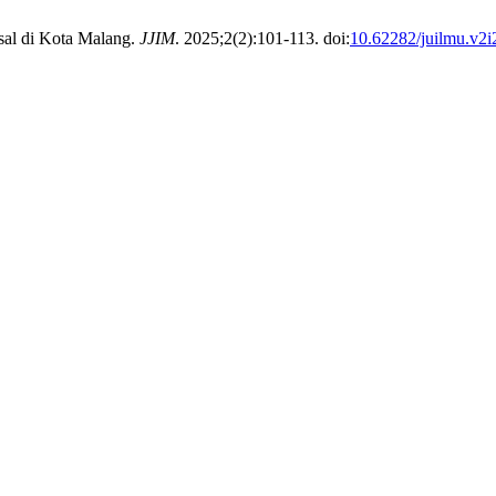
sal di Kota Malang.
JJIM
. 2025;2(2):101-113. doi:
10.62282/juilmu.v2i