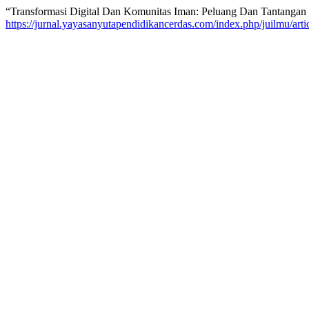
“Transformasi Digital Dan Komunitas Iman: Peluang Dan Tantangan 
https://jurnal.yayasanyutapendidikancerdas.com/index.php/juilmu/arti