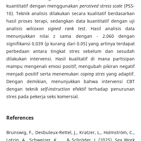
kuantitatif dengan menggunakan
perceived stress scale
(PSS-
10). Teknik analisis dilakukan secara kualitatif berdasarkan
hasil proses terapi, sedangkan data kuantitatif dengan uji
analisis
wilcoxon signed rank test
. Hasil analisis data
menunjukkan nilai z sama dengan - 2.060 dengan
signifikansi 0.039 (p kurang dari 0.05) yang artinya terdapat
perbedaan antara tingkat stres sebelum dan sesudah
dilakukan intervensi. Hasil kualitatif di mana partisipan
mampu mengenali emosi positif, mengubah pikiran negatif
menjadi positif serta menemukan
coping stres
yang adaptif.
Dengan demikian, menunjukkan bahwa intervensi CBT
dengan teknik
self-instruction
efektif terhadap penurunan
stres pada pekerja seks komersial.
References
Brunswig, F., Desbuleux-Rettel, J., Kratzer, L., Holmström, C.,
Lotzin, A., Schweizer, K., ... & Schröder, J. (2025). Sex Work